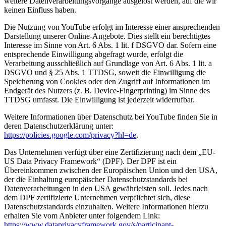
weitere Datenverarbeitungsvorgänge ausgelöst werden, auf die wir
keinen Einfluss haben.
Die Nutzung von YouTube erfolgt im Interesse einer ansprechenden
Darstellung unserer Online-Angebote. Dies stellt ein berechtigtes
Interesse im Sinne von Art. 6 Abs. 1 lit. f DSGVO dar. Sofern eine
entsprechende Einwilligung abgefragt wurde, erfolgt die
Verarbeitung ausschließlich auf Grundlage von Art. 6 Abs. 1 lit. a
DSGVO und § 25 Abs. 1 TTDSG, soweit die Einwilligung die
Speicherung von Cookies oder den Zugriff auf Informationen im
Endgerät des Nutzers (z. B. Device-Fingerprinting) im Sinne des
TTDSG umfasst. Die Einwilligung ist jederzeit widerrufbar.
Weitere Informationen über Datenschutz bei YouTube finden Sie in
deren Datenschutzerklärung unter:
https://policies.google.com/privacy?hl=de
.
Das Unternehmen verfügt über eine Zertifizierung nach dem „EU-
US Data Privacy Framework“ (DPF). Der DPF ist ein
Übereinkommen zwischen der Europäischen Union und den USA,
der die Einhaltung europäischer Datenschutzstandards bei
Datenverarbeitungen in den USA gewährleisten soll. Jedes nach
dem DPF zertifizierte Unternehmen verpflichtet sich, diese
Datenschutzstandards einzuhalten. Weitere Informationen hierzu
erhalten Sie vom Anbieter unter folgendem Link:
https://www.dataprivacyframework.gov/s/participant-